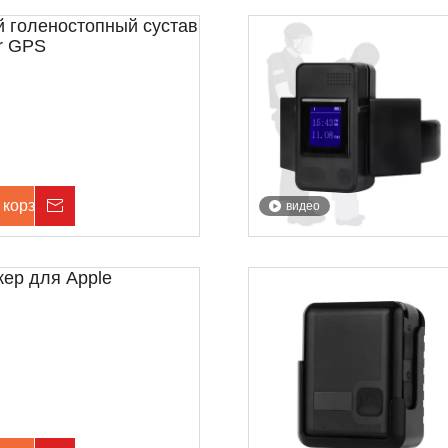
 голеностопный сустав
r GPS
 корзину
Расследование
видео
кер для Apple