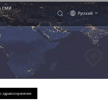
и СМИ
Pусский
Dansk
norsk språk
한국어
日本語
Italiano
Deutsch
Português
Español
Français
简体中文
English
р здравоохранения