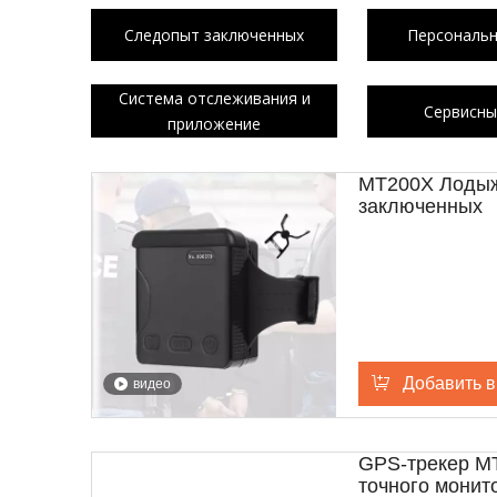
Следопыт заключенных
Персональн
Система отслеживания и
Сервисны
приложение
MT200X Лодыж
заключенных
Добавить в
видео
GPS-трекер MT
точного монит