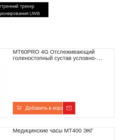
утренний трекер
ционирования UWB
MT60PRO 4G Отслеживающий
голеностопный сустав условно-
досрочного освобождения
Добавить в корзину
Расследование
Медицинские часы MT400 ЭКГ