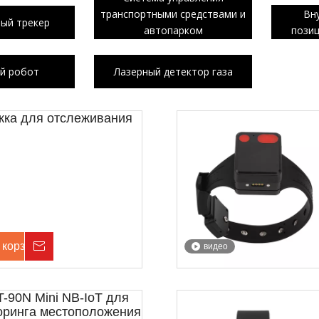
транспортными средствами и
Вн
ый трекер
автопарком
пози
й робот
Лазерный детектор газа
ка для отслеживания
 корзину
Расследование
видео
-90N Mini NB-IoT для
оринга местоположения