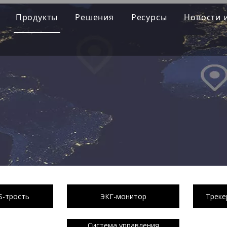
Продукты
Решения
Ресурсы
Новости 
S-трость
ЭКГ-монитор
Треке
Система управления