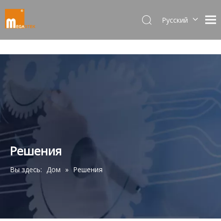
Pусский
Dansk
norsk språk
한국어
日本語
Italiano
Deutsch
Português
Español
Français
Решения
简体中文
Вы здесь:
Дом
»
Решения
English