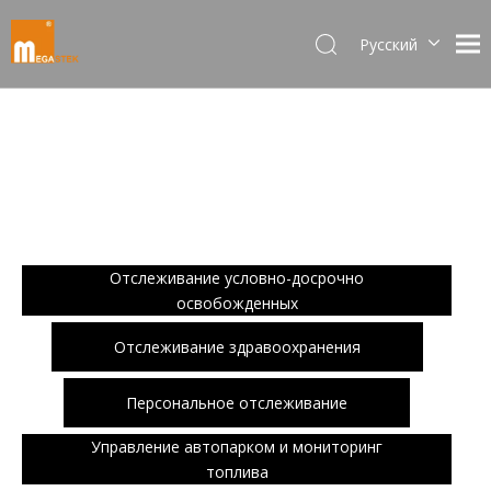
Pусский
Dansk
norsk språk
한국어
日本語
Italiano
Deutsch
Português
Отслеживание условно-досрочно
Español
освобожденных
Français
Отслеживание здравоохранения
简体中文
English
Персональное отслеживание
Управление автопарком и мониторинг
топлива