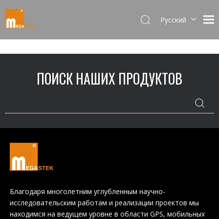
Pусский
Dansk
norsk språk
한국어
ПОИСК НАШИХ ПРОДУКТОВ
日本語
Italiano
Deutsch
Português
Español
Français
简体中文
English
Благодаря многолетним углубленным научно-
исследовательским работам и реализации проектов мы
находимся на ведущем уровне в области GPS, мобильных